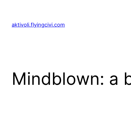
Zum
Inhalt
springen
aktivoli.flyingcivi.com
Mindblown: a b